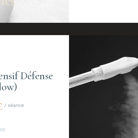
hes
ensif Défense
low)
€
/ séance