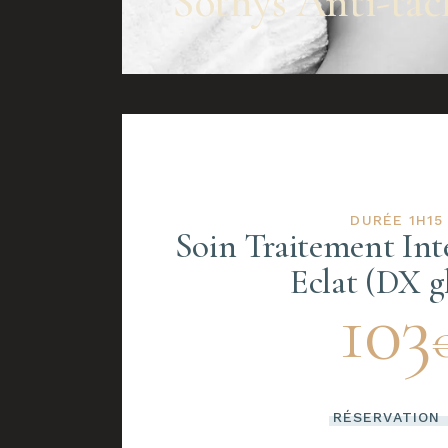
Sothys Anti-tâc
DURÉE 1H15
Soin Traitement Int
Eclat (DX g
103
RÉSERVATION