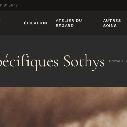
81 81 56 17
S
ATELIER DU
AUTRES
ÉPILATION
REGARD
SOINS
ÉPILATION À LA CIRE
BEAUTÉ DE
PIEDS
pécifiques Sothys
EPILATION LUMIÈRE
PULSÉE
SOLARIUM
Home
S