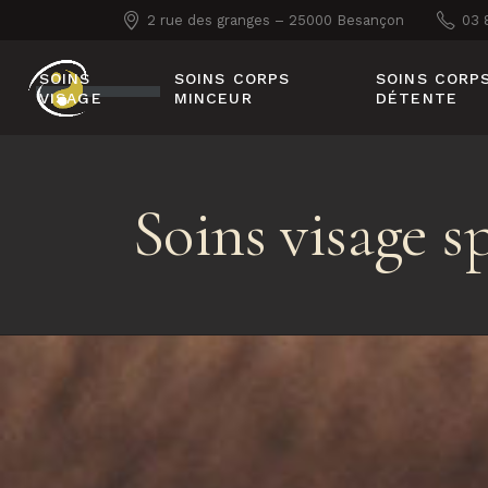
2 rue des granges – 25000 Besançon
03 
SOINS
SOINS CORPS
SOINS CORP
VISAGE
MINCEUR
DÉTENTE
SOINS SPÉCIFIQUES
SOINS SPÉCIFIQUES
SOTHYS
SOTHYS
Soins visage s
SOINS VISAGE
SOINS SPÉCIFIQUES
SPÉCIFIQUES SOINS
GUINOT
MARIA GALLAND
PARIS®
SOINS SPÉCIFIQUES
CASMARA
SOINS SPÉCIFIQUES
GUINOT
NOUVELLES
TECHNOLOGIES
SOINS SPÉCIFIQUES
CASMARA
SOINS ANTI-ÂGE 100%
TECHNOLOGIQUES