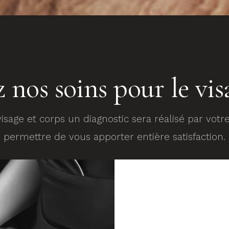
 nos soins pour le vis
isage et corps un diagnostic sera réalisé par votr
permettre de vous apporter entière satisfaction.