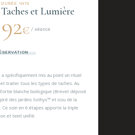
DURÉE 1H15
 Taches et Lumière
92
€
/ séance
ÉSERVATION
, a spécifiquement mis au point un rituel
et traiter tous les types de taches. Au
t d’ortie blanche biologique (Brevet déposé
iré des Jardins Sothys™ et issu de la
Ce soin en 6 étapes apporte la triple
n et teint unifié.